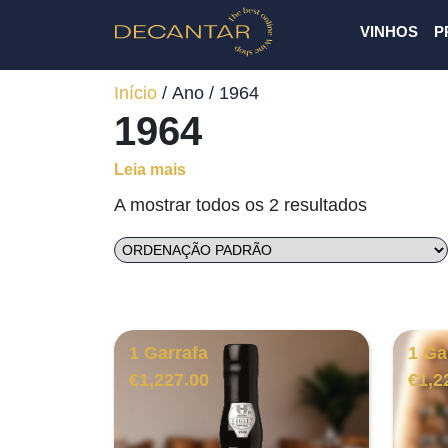
VINHOS
P
Início
/ Ano / 1964
1964
Leia mais
A mostrar todos os 2 resultados
1 Garrafa
1 Ga
€
1,227.00
€
1,2