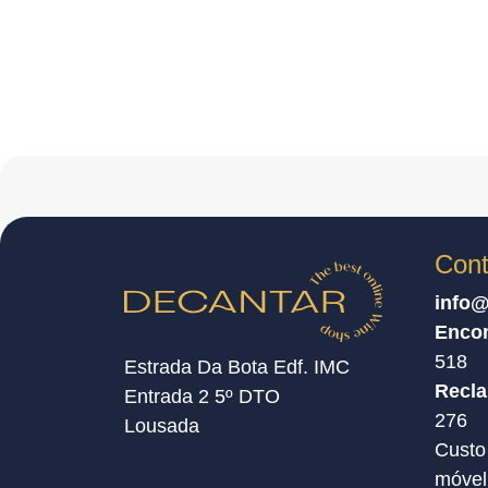
Cont
info@
Enco
518
Estrada Da Bota Edf. IMC
Recl
Entrada 2 5º DTO
276
Lousada
Custo
móvel