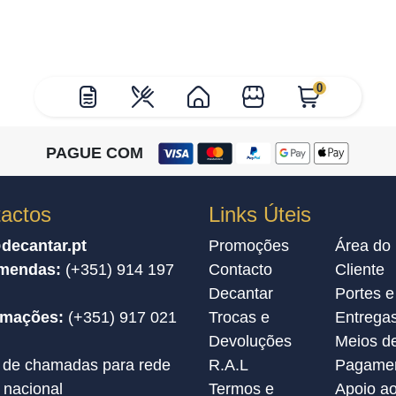
0
PAGUE COM
actos
Links Úteis
decantar.pt
Promoções
Área do
mendas:
(+351) 914 197
Contacto
Cliente
Decantar
Portes e
amações:
(+351) 917 021
Trocas e
Entrega
Devoluções
Meios d
 de chamadas para rede
R.A.L
Pagame
 nacional
Termos e
Apoio a