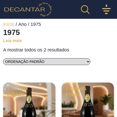
Início
/ Ano / 1975
1975
Leia mais
A mostrar todos os 2 resultados
1 Garrafa
1 Garrafa
€
118.00
€
70.00