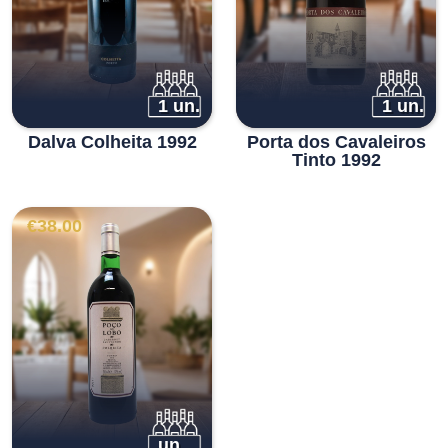
1 un.
1 un.
Dalva Colheita 1992
Porta dos Cavaleiros
Tinto 1992
€
38.00
un.