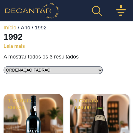
Início
/ Ano / 1992
1992
Leia mais
A mostrar todos os 3 resultados
1 Garrafa
1 Garrafa
€
60.00
€
46.00