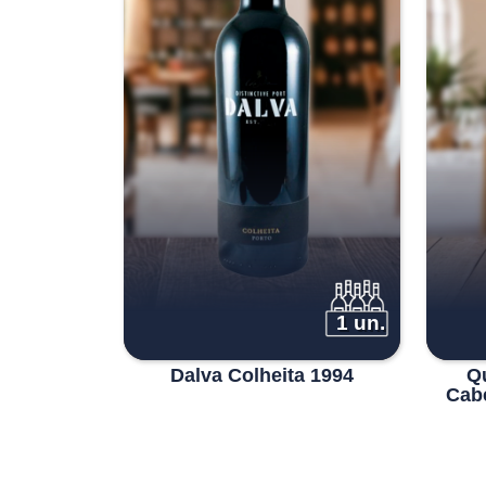
1 un.
Dalva Colheita 1994
Q
Cab