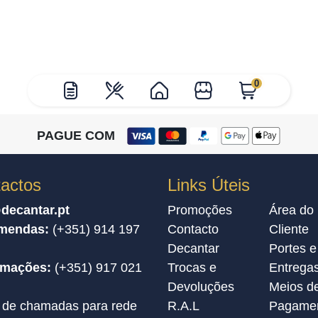
0
PAGUE COM
actos
Links Úteis
decantar.pt
Promoções
Área do
mendas:
(+351) 914 197
Contacto
Cliente
Decantar
Portes e
amações:
(+351) 917 021
Trocas e
Entrega
Devoluções
Meios d
 de chamadas para rede
R.A.L
Pagame