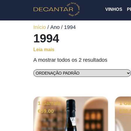
VINHOS
P
Início
/ Ano / 1994
1994
Leia mais
A mostrar todos os 2 resultados
1 Garrafa
1 Ga
€
59.00
€
38.