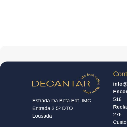
Cont
info@
Enco
518
Estrada Da Bota Edf. IMC
Recl
Entrada 2 5º DTO
276
Lousada
Custo