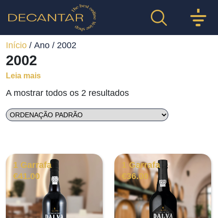
Início
/ Ano / 2002
2002
Leia mais
A mostrar todos os 2 resultados
1 Garrafa
1 Garrafa
€
41.00
€
36.00