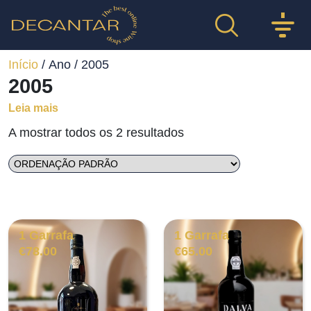
Início
/ Ano / 2005
2005
Leia mais
A mostrar todos os 2 resultados
1 Garrafa
1 Garrafa
€
78.00
€
65.00