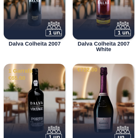
1 un.
1 un.
Dalva Colheita 2007
Dalva Colheita 2007
White
€
722.00
1 Garrafa
€
65.00
1 un.
un.