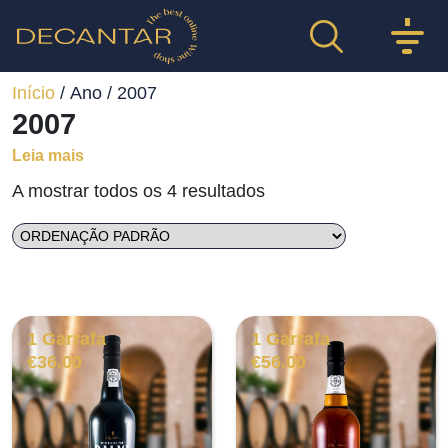
Início
/ Ano / 2007
2007
Leia mais
A mostrar todos os 4 resultados
1 Garrafa
1 Garrafa
€
36.00
€
56.00