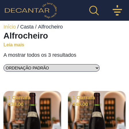
Início
/ Casta / Alfrocheiro
Alfrocheiro
Leia mais
A mostrar todos os 3 resultados
1 Garrafa
1 Garrafa
€
38.00
€
46.00