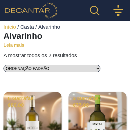
Início
/ Casta / Alvarinho
Alvarinho
Leia mais
A mostrar todos os 2 resultados
6 Garrafas
3 Garrafas
€
80.00
€
77.00