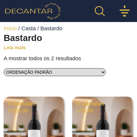
Início
/ Casta / Bastardo
Bastardo
Leia mais
A mostrar todos os 2 resultados
6 Garrafas
6 Garrafas
€
110.00
€
76.00