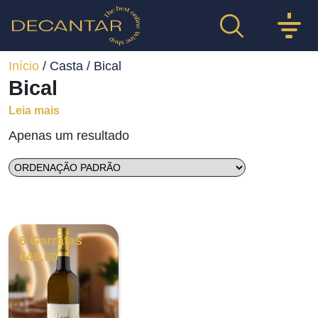
Início
/ Casta / Bical
Bical
Leia mais
Apenas um resultado
6 Garrafas
€
49.00