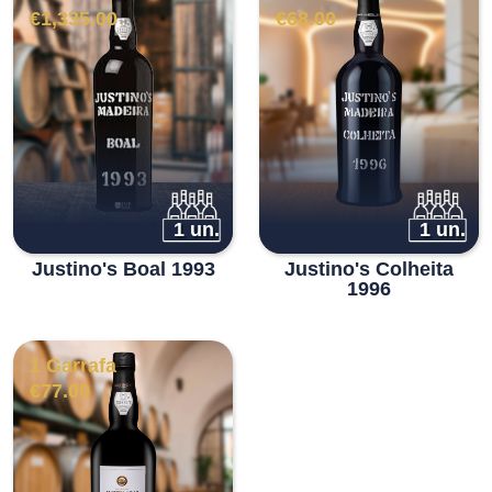
€
1,335.00
€
68.00
1 un.
1 un.
Justino's Boal 1993
Justino's Colheita
1996
1 Garrafa
€
77.00