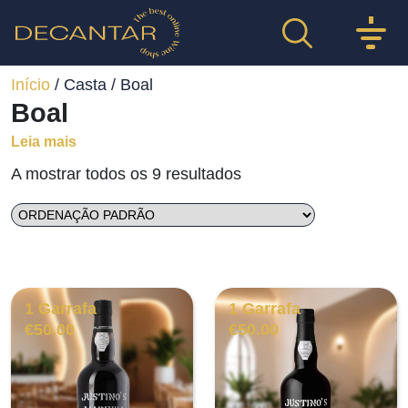
Início
/ Casta / Boal
Boal
Leia mais
A mostrar todos os 9 resultados
1 Garrafa
1 Garrafa
€
50.00
€
50.00