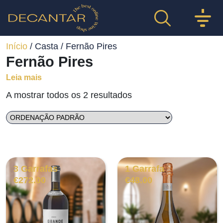
Início
/ Casta / Fernão Pires
Fernão Pires
Leia mais
A mostrar todos os 2 resultados
3 Garrafas
1 Garrafa
€
272.00
€
48.00