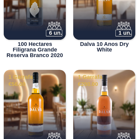
6 un.
1 un.
100 Hectares
Dalva 10 Anos Dry
Filigrana Grande
White
Reserva Branco 2020
1 Garrafa
1 Garrafa
€
56.00
€
200.00