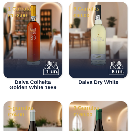
1 Garrafa
6 Garrafas
€
172.00
€
60.00
1 un.
6 un.
Dalva Colheita
Dalva Dry White
Golden White 1989
3-garrafas
3 Garrafas
€
74.00
€
160.00