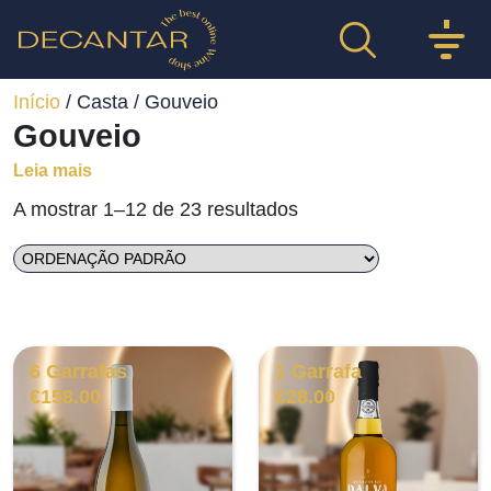
Início
/ Casta / Gouveio
Gouveio
Leia mais
A mostrar 1–12 de 23 resultados
6 Garrafas
1 Garrafa
€
158.00
€
28.00