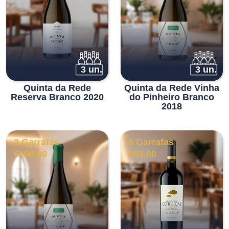
3 un.
3 un.
Quinta da Rede
Quinta da Rede Vinha
Reserva Branco 2020
do Pinheiro Branco
2018
3 Garrafas
6 Garrafas
€
160.00
€
93.00