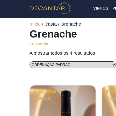
VINHOS
P
Início
/ Casta / Grenache
Grenache
Leia mais
A mostrar todos os 4 resultados
6 Garrafas
3 Ga
€
439.00
€
492