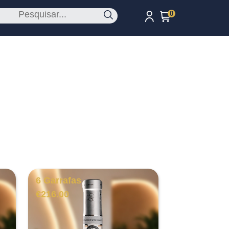
0
6 Garrafas
€
216.00