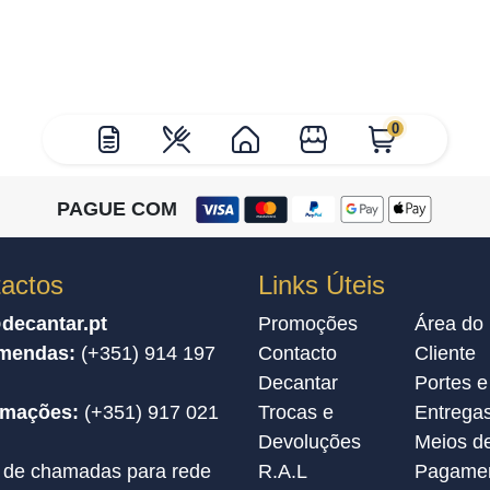
0
PAGUE COM
actos
Links Úteis
decantar.pt
Promoções
Área do
mendas:
(+351) 914 197
Contacto
Cliente
Decantar
Portes e
amações:
(+351) 917 021
Trocas e
Entrega
Devoluções
Meios d
 de chamadas para rede
R.A.L
Pagame