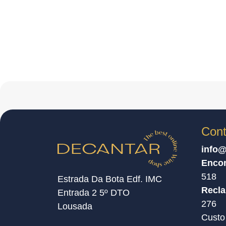
Cont
info@
Enco
518
Estrada Da Bota Edf. IMC
Recl
Entrada 2 5º DTO
276
Lousada
Custo