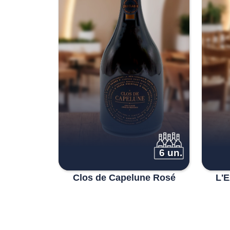
6 un.
Clos de Capelune Rosé
L'E