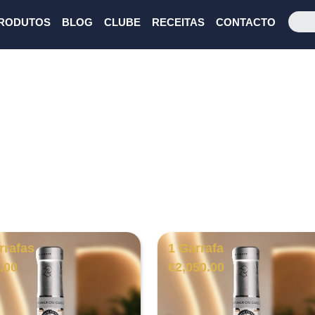
RODUTOS
BLOG
CLUBE
RECEITAS
CONTACTO
rrafas
1 Garrafa
.00
€
2,050.00