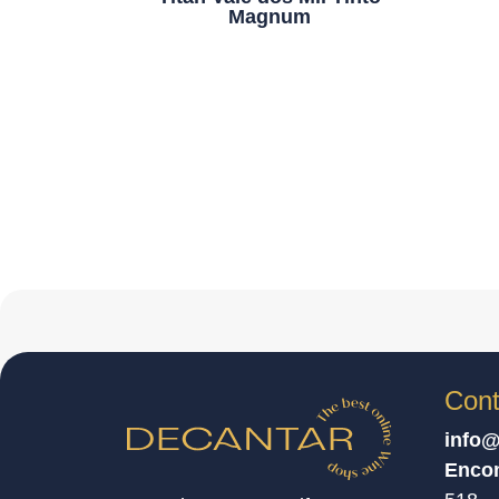
Magnum
Cont
info@
Enco