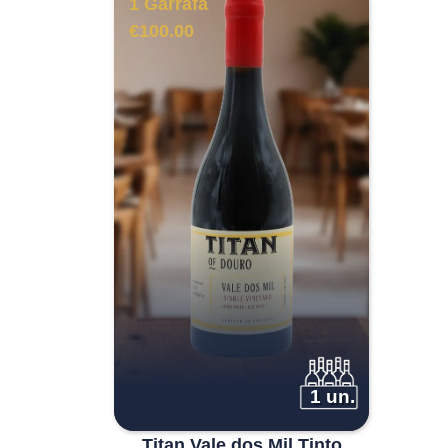
1 Garrafa
€
100.00
1 un.
Titan Vale dos Mil Tinto