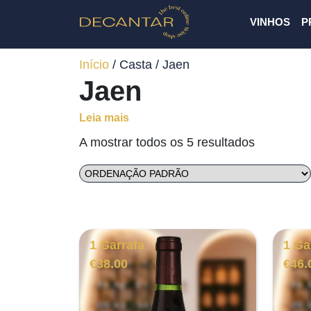
VINHOS
P
Início
/ Casta / Jaen
Jaen
Leia mais
A mostrar todos os 5 resultados
1 Garrafa
1 Ga
€
38.00
€
46.