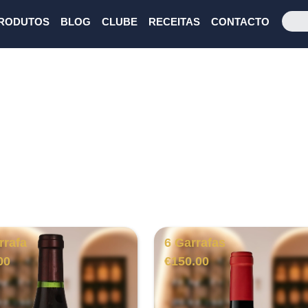
RODUTOS
BLOG
CLUBE
RECEITAS
CONTACTO
rrafa
6 Garrafas
00
€
150.00