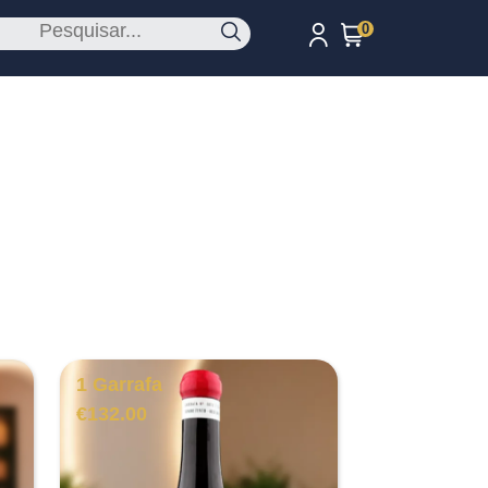
0
1 Garrafa
€
132.00