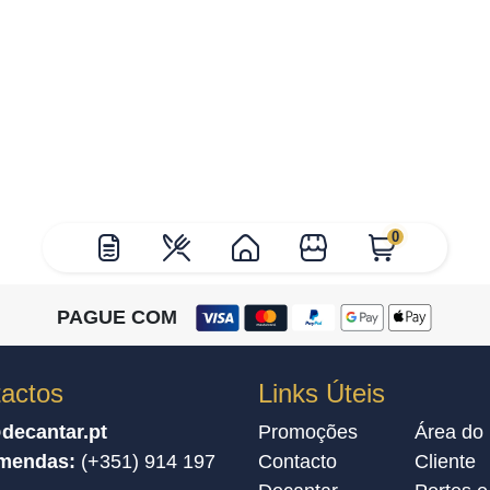
0
PAGUE COM
actos
Links Úteis
decantar.pt
Promoções
Área do
mendas:
(+351) 914 197
Contacto
Cliente