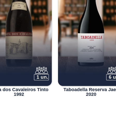
1 un.
6 u
a dos Cavaleiros Tinto
Taboadella Reserva Ja
1992
2020