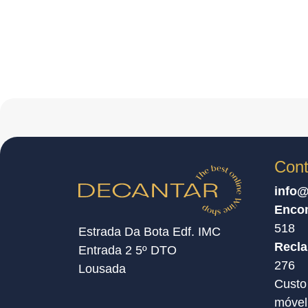
Cont
info@
Enco
518
Estrada Da Bota Edf. IMC
Recl
Entrada 2 5º DTO
276
Lousada
Custo
móvel