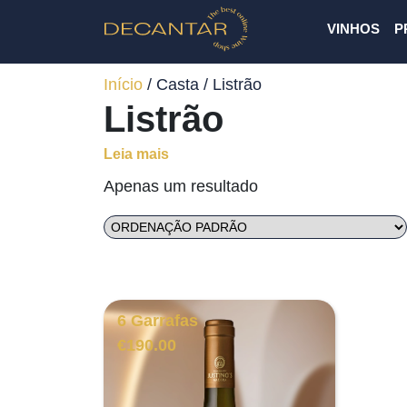
VINHOS
P
Início
/ Casta / Listrão
Listrão
Leia mais
Apenas um resultado
6 Garrafas
€
190.00