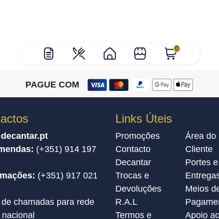
0
PAGUE COM
actos
Links Úteis
decantar.pt
Promoções
Área do
mendas:
(+351) 914 197
Contacto
Cliente
Decantar
Portes e
amações:
(+351) 917 021
Trocas e
Entrega
Devoluções
Meios d
 de chamadas para rede
R.A.L
Pagame
 nacional
Termos e
Apoio a