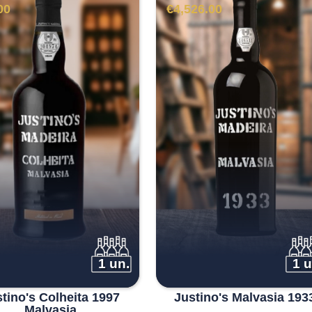
00
€
4,526.00
1 un.
1 u
tino's Colheita 1997
Justino's Malvasia 193
Malvasia