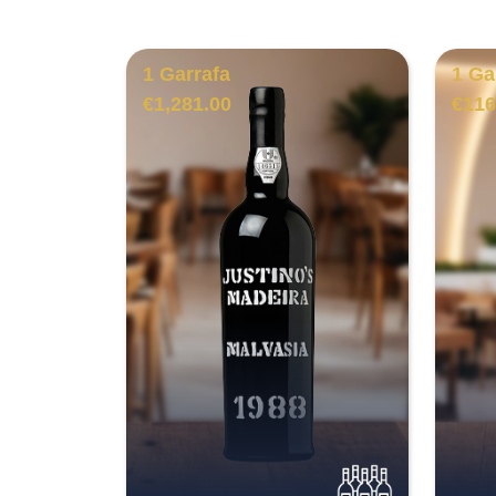
1 Garrafa
1 Ga
€
1,281.00
€
116