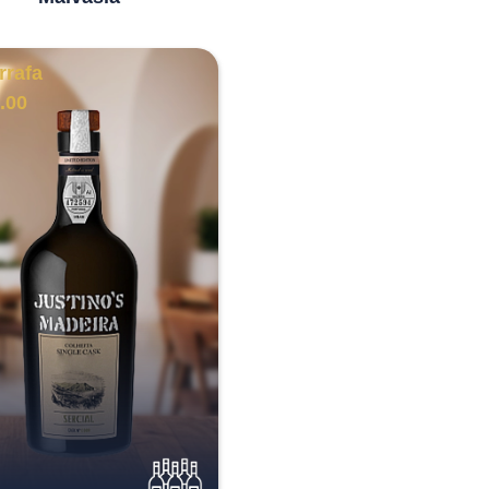
rrafa
.00