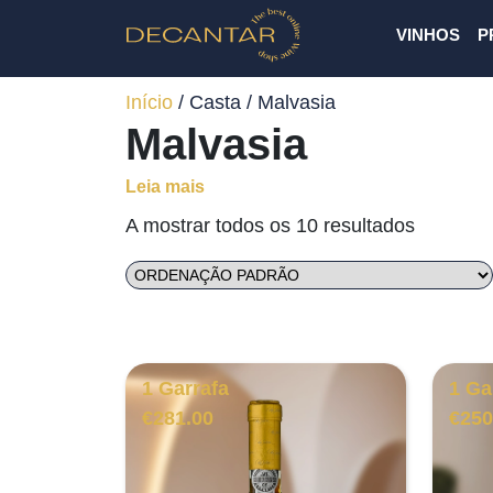
VINHOS
P
Início
/ Casta / Malvasia
Malvasia
Leia mais
A mostrar todos os 10 resultados
1 Garrafa
1 Ga
€
281.00
€
250