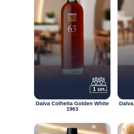
1 un.
Dalva Colheita Golden White
Dalva
1963
1 Garrafa
1 Ga