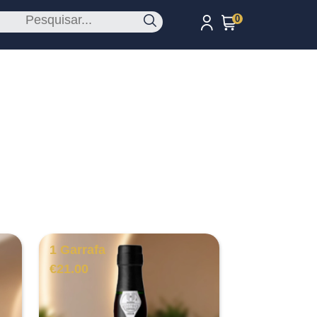
0
1 Garrafa
€
21.00