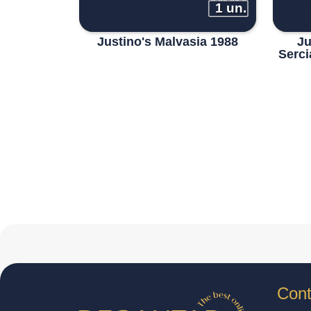
1 un.
Justino's Malvasia 1988
Ju
Serci
Cont