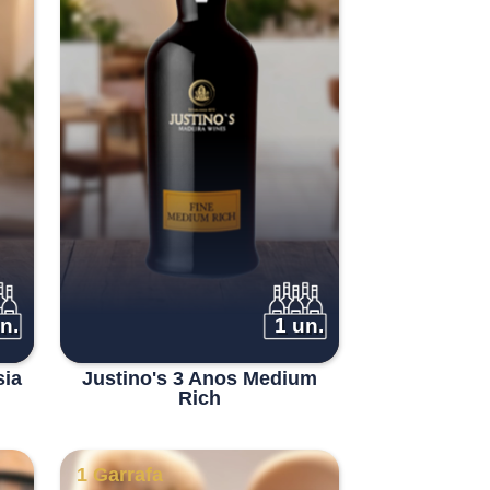
n.
1 un.
sia
Justino's 3 Anos Medium
Rich
1 Garrafa