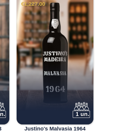
€
1,227.00
n.
1 un.
3
Justino's Malvasia 1964