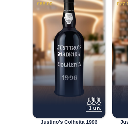
€
68.00
€
77.
1 un.
Justino's Colheita 1996
Jus