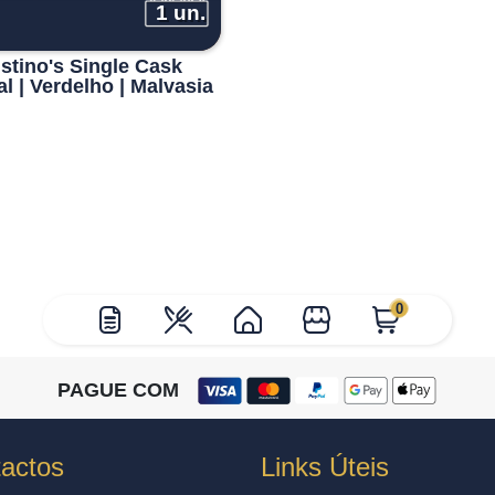
1 un.
stino's Single Cask
al | Verdelho | Malvasia
0
PAGUE COM
actos
Links Úteis