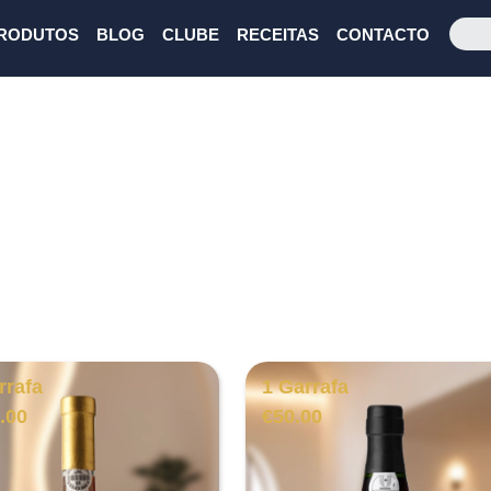
RODUTOS
BLOG
CLUBE
RECEITAS
CONTACTO
rrafa
1 Garrafa
.00
€
50.00