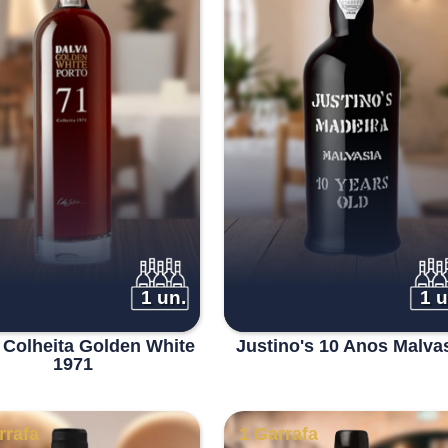
1 un.
1 u
 Colheita Golden White
Justino's 10 Anos Malva
1971
rrafa
1 Garrafa