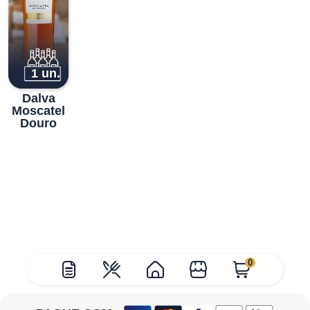
1 un.
Dalva
Moscatel
Douro
0