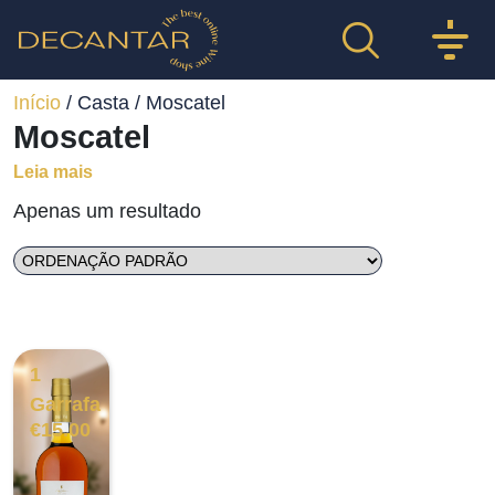
Início
/ Casta / Moscatel
Moscatel
Leia mais
Apenas um resultado
1
Garrafa
€
15.00