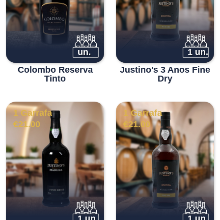
un.
1 un.
Colombo Reserva
Justino's 3 Anos Fine
Tinto
Dry
1 Garrafa
1 Garrafa
€
21.00
€
21.00
1 un.
1 un.