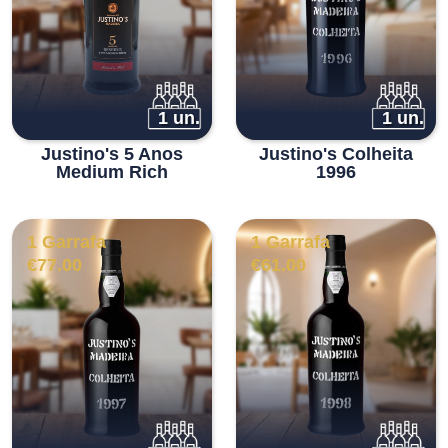
1 un.
1 un.
Justino's 5 Anos
Justino's Colheita
Medium Rich
1996
1 Garrafa
1 Garrafa
€
77.00
€
61.00