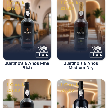
1 Garrafa
1 Garrafa
€
29.00
€
29.00
1 un.
1 un.
Justino's 5 Anos Fine
Justino's 5 Anos
Rich
Medium Dry
1 Garrafa
1 Garrafa
€
29.00
€
68.00