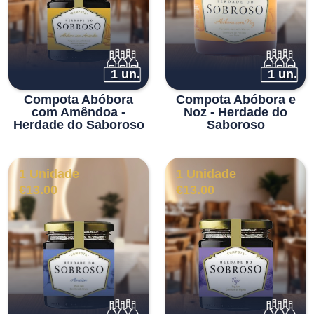
1 un.
1 un.
Compota Abóbora
Compota Abóbora e
com Amêndoa -
Noz - Herdade do
Herdade do Saboroso
Saboroso
1 Unidade
1 Unidade
€
13.00
€
13.00