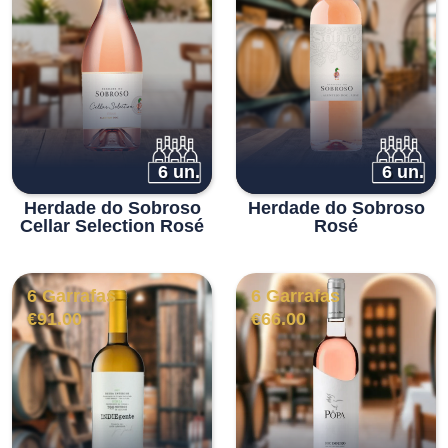
6 un.
6 un.
Herdade do Sobroso
Herdade do Sobroso
Cellar Selection Rosé
Rosé
6 Garrafas
6 Garrafas
€
91.00
€
66.00