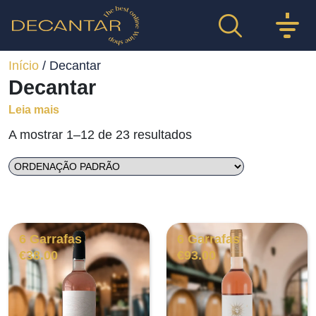
Início
/ Decantar
Decantar
Leia mais
A mostrar 1–12 de 23 resultados
6 Garrafas
6 Garrafas
€
38.00
€
93.00