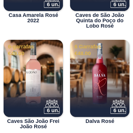
6 un.
6 un.
Casa Amarela Rosé
Caves de São João
2022
Quinta do Poço do
Lobo Rosé
6-garrafas
6 Garrafas
€
49.00
€
48.00
6 un.
6 un.
Caves São João Frei
Dalva Rosé
João Rosé