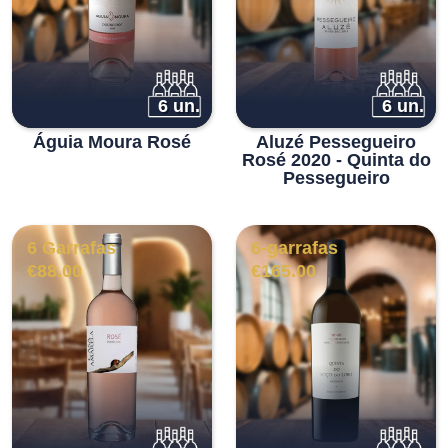
6 un.
6 un.
Águia Moura Rosé
Aluzé Pessegueiro
Rosé 2020 - Quinta do
Pessegueiro
6 Garrafas
6-garrafas
€
88.00
€
165.00