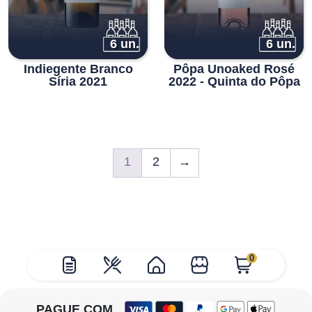
6 un.
6 un.
Indiegente Branco
Pôpa Unoaked Rosé
Síria 2021
2022 - Quinta do Pôpa
1
2
→
0
PAGUE COM