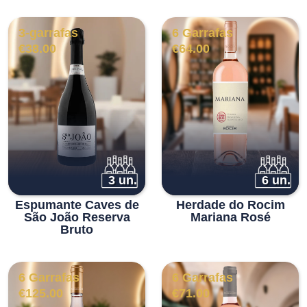
3-garrafas
6 Garrafas
€
38.00
€
64.00
3 un.
6 un.
Espumante Caves de
Herdade do Rocim
São João Reserva
Mariana Rosé
Bruto
6 Garrafas
6 Garrafas
€
125.00
€
71.00