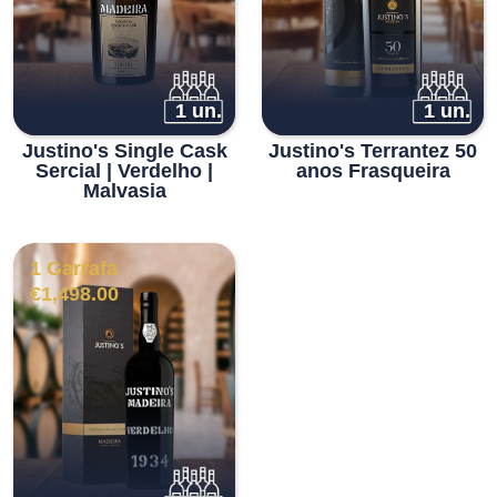
1 un.
1 un.
Justino's Single Cask
Justino's Terrantez 50
Sercial | Verdelho |
anos Frasqueira
Malvasia
1 Garrafa
€
1,498.00