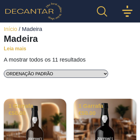
Início
/ Madeira
Madeira
Leia mais
A mostrar todos os 11 resultados
1 Garrafa
1 Garrafa
€
50.00
€
50.00