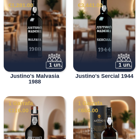
€
1,281.00
€
3,441.00
1 un.
1 un.
Justino's Malvasia
Justino's Sercial 1944
1988
1 Garrafa
1 Garrafa
€
116.00
€
684.00