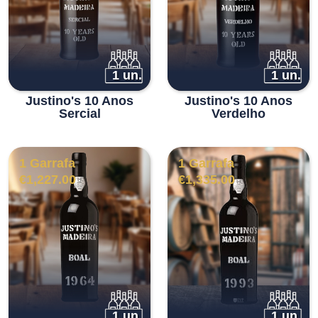
1 un.
1 un.
Justino's 10 Anos
Justino's 10 Anos
Sercial
Verdelho
1 Garrafa
1 Garrafa
€
1,227.00
€
1,335.00
1 un.
1 un.