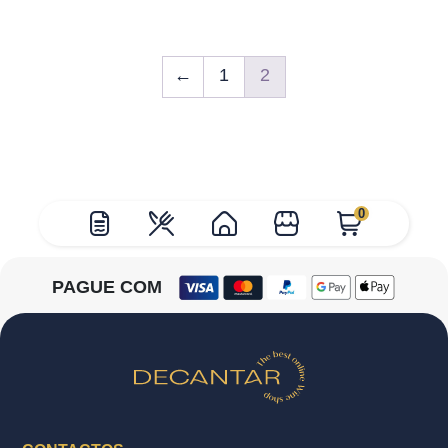
←
1
2
0
PAGUE COM