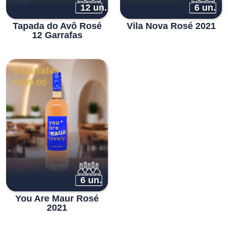
12 un.
6 un.
Tapada do Avô Rosé
Vila Nova Rosé 2021
12 Garrafas
6 Garrafas
€
109.00
6 un.
You Are Maur Rosé
2021