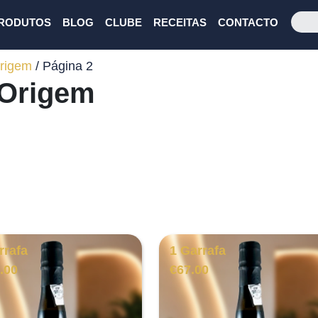
RODUTOS
BLOG
CLUBE
RECEITAS
CONTACTO
rigem
/ Página 2
 Origem
rrafa
1 Garrafa
.00
€
67.00