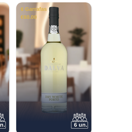
6 Garrafas
€
60.00
n.
6 un.