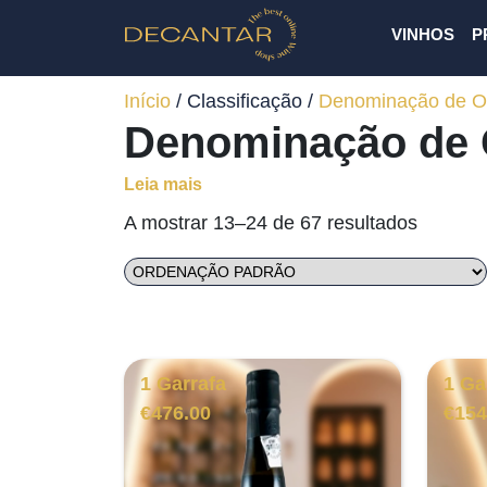
VINHOS
P
Início
/ Classificação /
Denominação de O
Denominação de
Leia mais
A mostrar 13–24 de 67 resultados
1 Garrafa
1 Ga
€
476.00
€
154