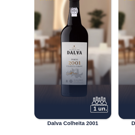
1 un.
Dalva Colheita 2001
D