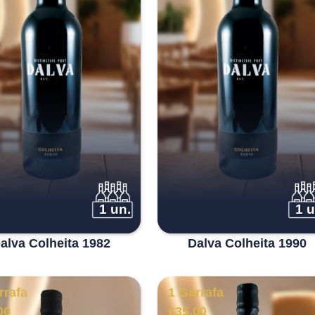
1 un.
1 u
alva Colheita 1982
Dalva Colheita 1990
rrafa
1 Garrafa
00
€
35.00