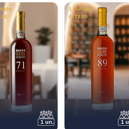
rrafa
1 Garrafa
.00
€
172.00
1 un.
1 u