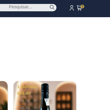
0
1 Garrafa
€
66.00