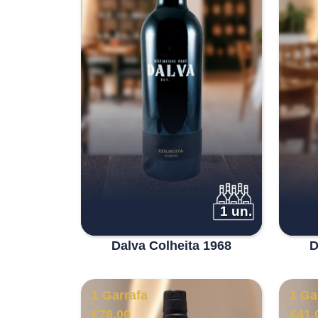
1 un.
Dalva Colheita 1968
D
1 Garrafa
1 Ga
€
78.00
€
41.