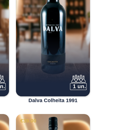
n.
1 un.
Dalva Colheita 1991
€
39.00