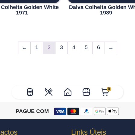
 Colheita Golden White
Dalva Colheita Golden Wh
1971
1989
←
1
2
3
4
5
6
→
0
PAGUE COM
actos
Links Úteis