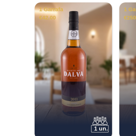
1 Garrafa
1 Ga
€
42.00
€
250
1 un.