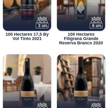
3 un.
6 un.
100 Hectares 17,5 By
100 Hectares
Vol Tinto 2021
Filigrana Grande
Reserva Branco 2020
€
304.00
6 Garrafas
€
169.00