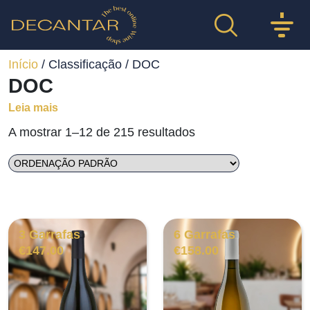
Início
/ Classificação / DOC
DOC
Leia mais
A mostrar 1–12 de 215 resultados
3 Garrafas
6 Garrafas
€
147.00
€
158.00