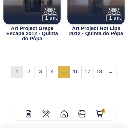
1 un.
1 un.
Art Project Grape
Art Project Hot Lips
Escape 2012 - Quinta
2012 - Quinta do Pôpa
do Pôpa
1
2
3
4
…
16
17
18
→
0