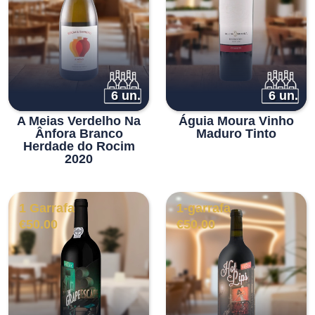
€34.00.
€28.90.
6 un.
6 un.
A Meias Verdelho Na
Águia Moura Vinho
Ânfora Branco
Maduro Tinto
Herdade do Rocim
2020
1 Garrafa
1-garrafa
€
50.00
€
50.00