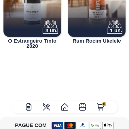
3 un.
1 un.
O Estrangeiro Tinto
Rum Rocim Ukelele
2020
0
PAGUE COM