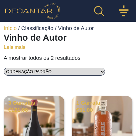
Início
/ Classificação / Vinho de Autor
Vinho de Autor
Leia mais
A mostrar todos os 2 resultados
3 Garrafas
1 Garrafa
€
121.00
€
81.00