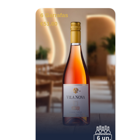
6 Garrafas
€
51.00
6 un.