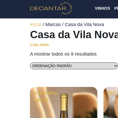
VINHOS
P
Início
/ Marcas / Casa da Vila Nova
Casa da Vila Nov
Leia mais
A mostrar todos os 9 resultados
6 Garrafas
€
57.
€
65.00