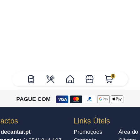
0
PAGUE COM
actos
Links Úteis
decantar.pt
Promoções
Área do