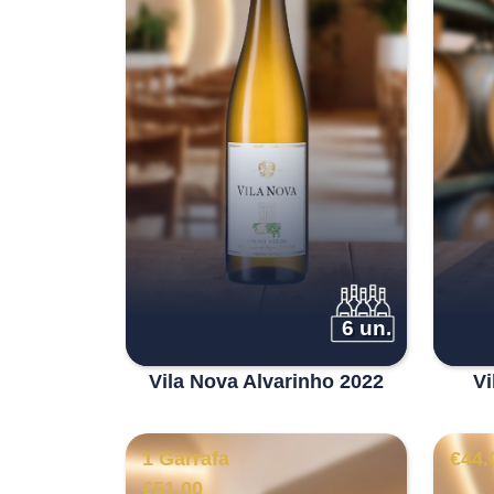
6 un.
Vila Nova Alvarinho 2022
Vi
1 Garrafa
€
44.
€
51.00