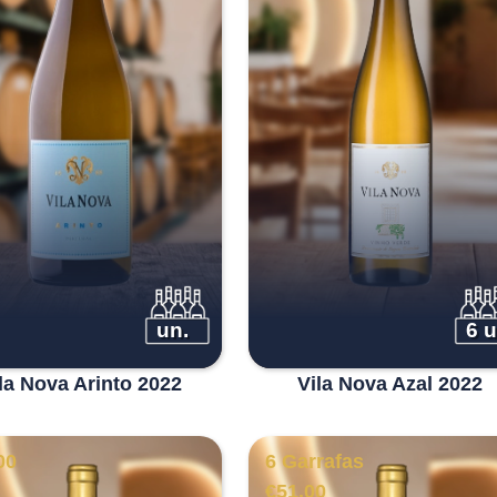
un.
6 u
la Nova Arinto 2022
Vila Nova Azal 2022
00
6 Garrafas
€
51.00