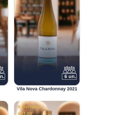
n.
6 un.
Vila Nova Chardonnay 2021
6 Garrafas
€
47.00