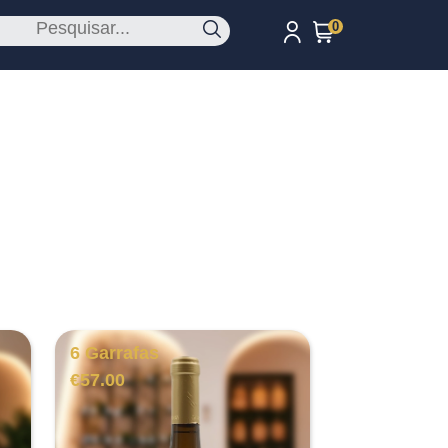
0
6 Garrafas
€
57.00