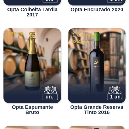
Opta Colheita Tardia
Opta Encruzado 2020
2017
€
70.00
1 Garrafa
€
64.00
un.
1 un.
Opta Espumante
Opta Grande Reserva
Bruto
Tinto 2016