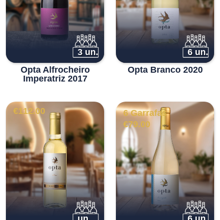
3 un.
6 un.
Opta Alfrocheiro
Opta Branco 2020
Imperatriz 2017
€
112.00
6 Garrafas
€
79.00
un.
6 un.