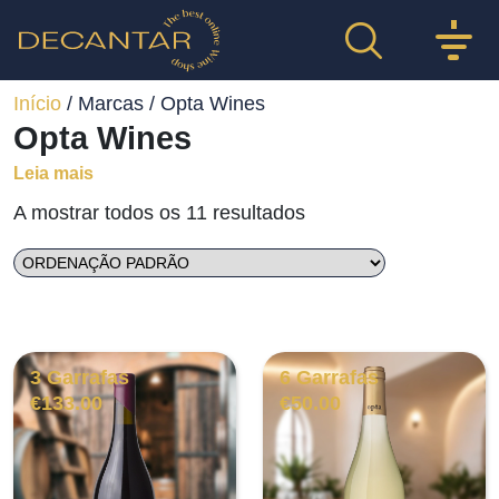
Início
/ Marcas / Opta Wines
Opta Wines
Leia mais
A mostrar todos os 11 resultados
3 Garrafas
6 Garrafas
€
133.00
€
50.00