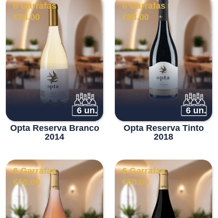
6 Garrafas
6 Garrafas
€
88.00
€
88.00
6 un.
6 un.
Opta Reserva Branco
Opta Reserva Tinto
2014
2018
6 Garrafas
6 Garrafas
€
50.00
€
50.00