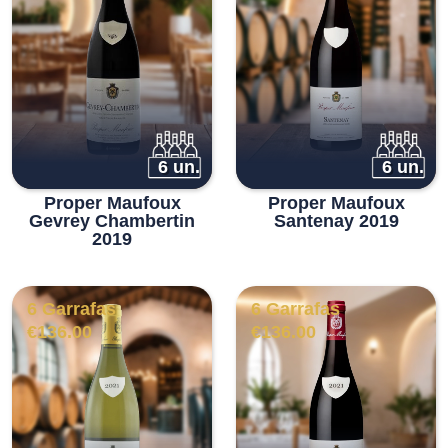
6 un.
6 un.
Proper Maufoux
Proper Maufoux
Gevrey Chambertin
Santenay 2019
2019
6 Garrafas
6 Garrafas
€
136.00
€
136.00