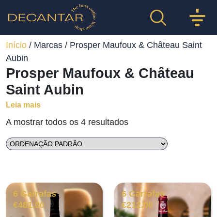
Início
/ Marcas / Prosper Maufoux & Château Saint
Aubin
Prosper Maufoux & Château
Saint Aubin
Leia mais
A mostrar todos os 4 resultados
6 Garrafas
6 Garrafas
€
481.00
€
212.00