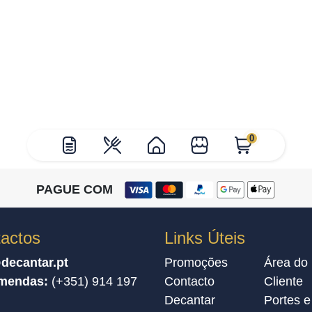
0
PAGUE COM
actos
Links Úteis
decantar.pt
Promoções
Área do
mendas:
(+351) 914 197
Contacto
Cliente
Decantar
Portes e