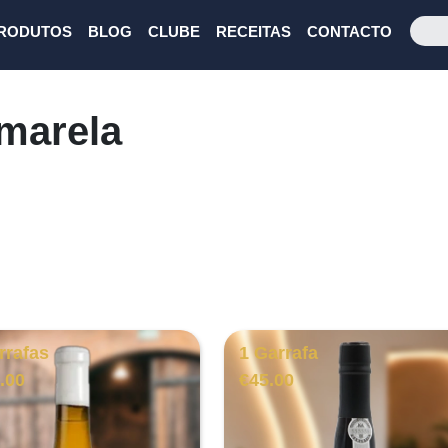
RODUTOS
BLOG
CLUBE
RECEITAS
CONTACTO
marela
rrafas
1 Garrafa
.00
€
45.00