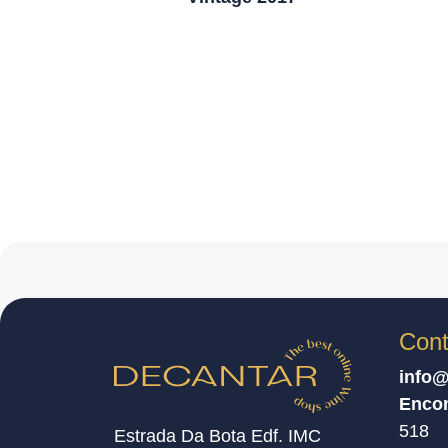
Cont
info@
Enco
518
Estrada Da Bota Edf. IMC