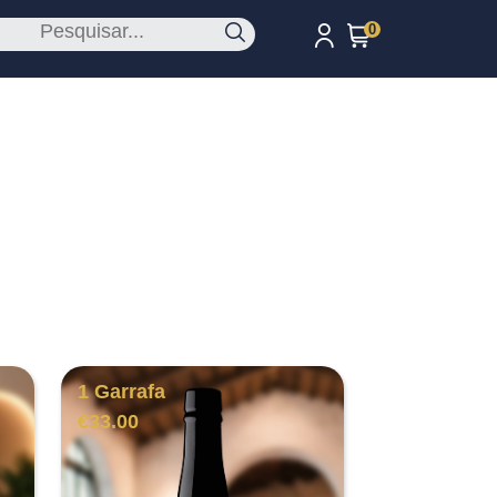
0
1 Garrafa
€
33.00