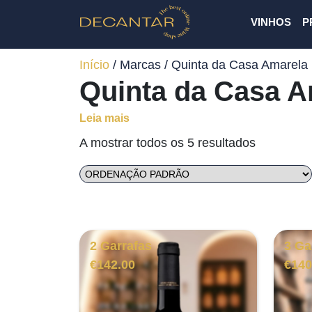
VINHOS
P
Início
/ Marcas / Quinta da Casa Amarela
Quinta da Casa A
Leia mais
A mostrar todos os 5 resultados
2 Garrafas
3 Ga
€
142.00
€
140