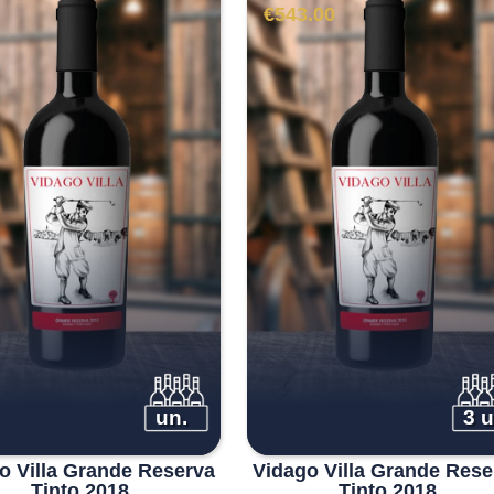
€
543.00
un.
3 u
o Villa Grande Reserva
Vidago Villa Grande Rese
Tinto 2018
Tinto 2018