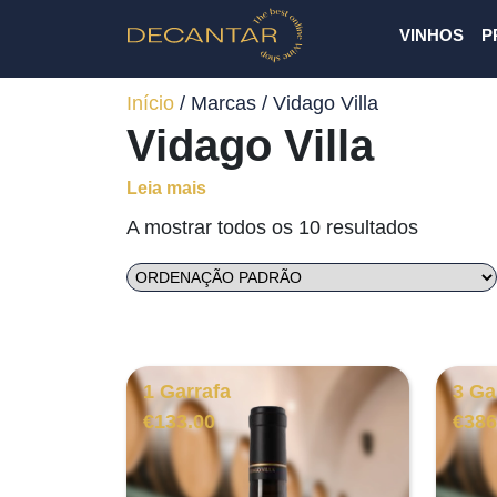
VINHOS
P
Início
/ Marcas / Vidago Villa
Vidago Villa
Leia mais
A mostrar todos os 10 resultados
1 Garrafa
3 Ga
€
133.00
€
386