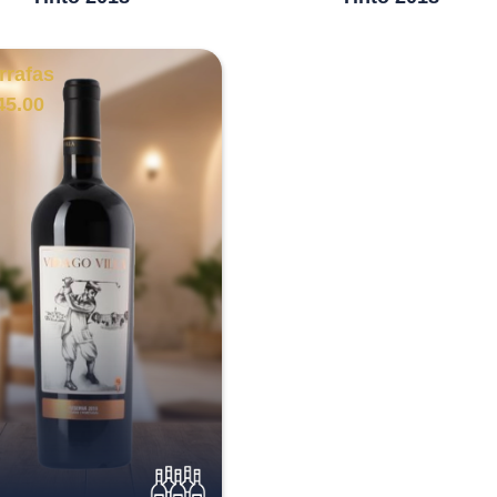
rrafas
45.00