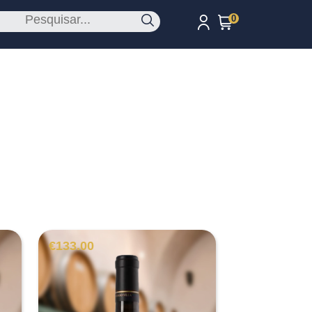
0
€
133.00