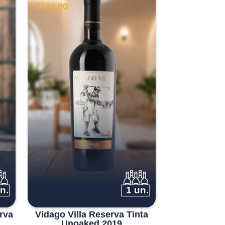
€
133.00
n.
1 un.
rva
Vidago Villa Reserva Tinta
Unoaked 2019