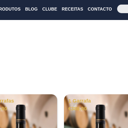
RODUTOS
BLOG
CLUBE
RECEITAS
CONTACTO
rrafas
1 Garrafa
.00
€
386.00