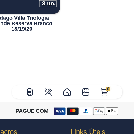
3 un.
dago Villa Triologia
nde Reserva Branco
18/19/20
0
PAGUE COM
actos
Links Úteis