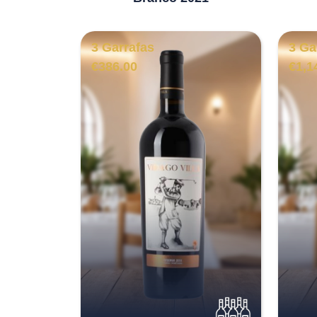
3 Garrafas
3 Ga
€
386.00
€
1,1