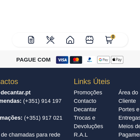
0
PAGUE COM
actos
Links Úteis
decantar.pt
Promoções
Área do
mendas:
(+351) 914 197
Contacto
Cliente
Decantar
Portes e
amações:
(+351) 917 021
Trocas e
Entrega
Devoluções
Meios d
 de chamadas para rede
R.A.L
Pagame