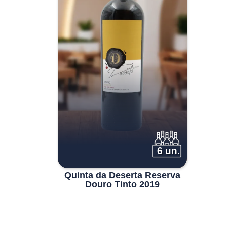
era:
é:
€62.00.
€49.50.
6 un.
Quinta da Deserta Reserva
Douro Tinto 2019