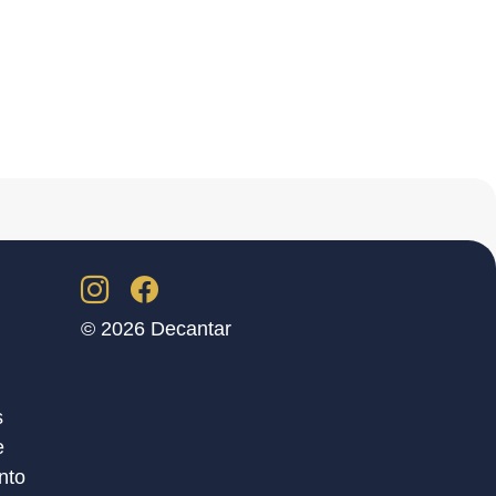
© 2026 Decantar
s
e
nto