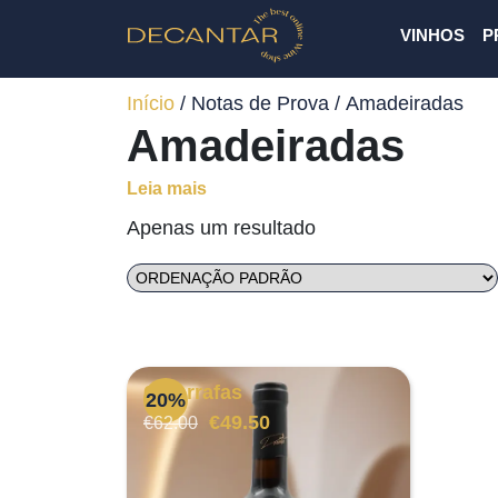
VINHOS
P
Início
/ Notas de Prova / Amadeiradas
Amadeiradas
Leia mais
Apenas um resultado
6 Garrafas
20%
O
O
€
49.50
€
62.00
preço
preço
original
atual