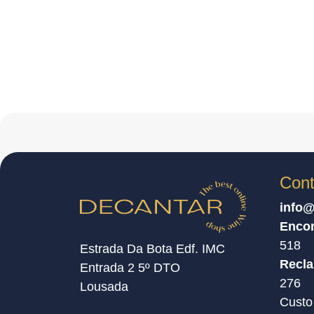
Cont
info@
Enco
518
Estrada Da Bota Edf. IMC
Recl
Entrada 2 5º DTO
276
Lousada
Custo