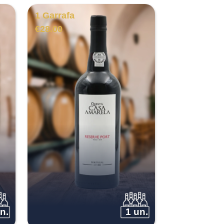
1 Garrafa
€
28.00
n.
1 un.