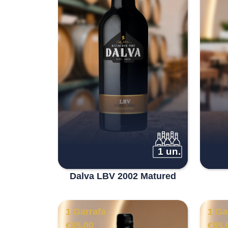
1 un.
Dalva LBV 2002 Matured
1 Garrafa
1 Ga
€
65.00
€
65.