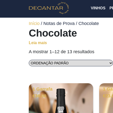
VINHOS
P
Início
/ Notas de Prova / Chocolate
Chocolate
Leia mais
A mostrar 1–12 de 13 resultados
1 Garrafa
1 Ga
€
36.00
€
23.