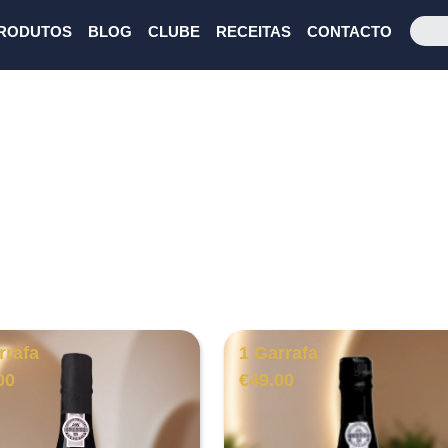
RODUTOS
BLOG
CLUBE
RECEITAS
CONTACTO
rrafa
1 Garrafa
00
€
49.00