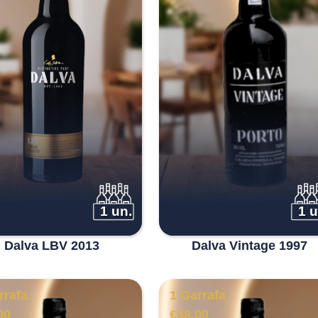
1 un.
1 u
Dalva LBV 2013
Dalva Vintage 1997
rrafa
1 Garrafa
00
€
58.00