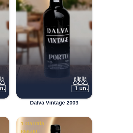
n.
1 un.
Dalva Vintage 2003
1 Garrafa
€
58.00