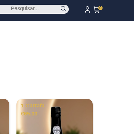
0
1 Garrafa
€
65.00