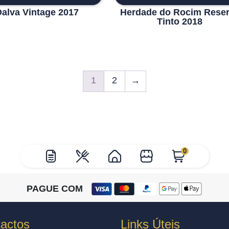
Dalva Vintage 2017
Herdade do Rocim Rese
Tinto 2018
1
2
→
0
PAGUE COM
actos
Links Úteis