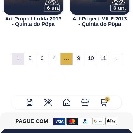
6 un.
6 un.
Art Project Lolita 2013
Art Project MILF 2013
- Quinta do Pôpa
- Quinta do Pôpa
1
2
3
4
…
9
10
11
→
0
PAGUE COM