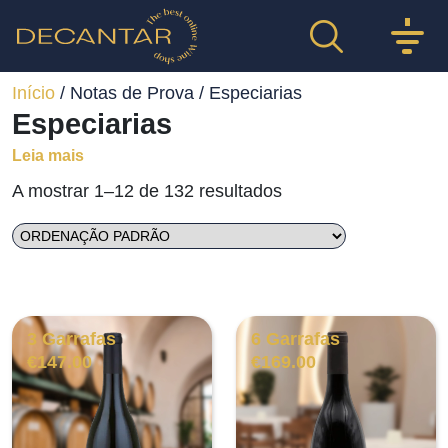
Início
/ Notas de Prova / Especiarias
Especiarias
Leia mais
A mostrar 1–12 de 132 resultados
3 Garrafas
6 Garrafas
€
147.00
€
169.00