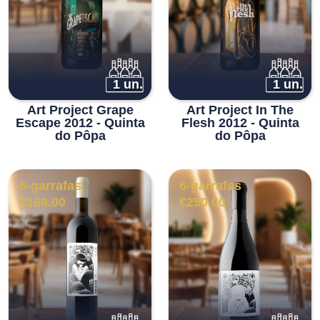
1 un.
1 un.
Art Project Grape
Art Project In The
Escape 2012 - Quinta
Flesh 2012 - Quinta
do Pôpa
do Pôpa
6-garrafas
6-garrafas
€
169.00
€
250.00