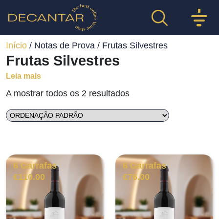
Início
/ Notas de Prova / Frutas Silvestres
Frutas Silvestres
Leia mais
A mostrar todos os 2 resultados
6 Garrafas
6 Garrafas
€
110.00
€
76.00