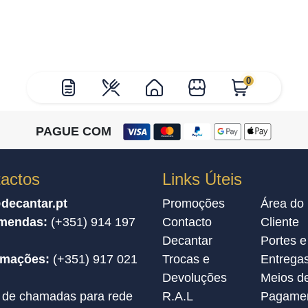
0
PAGUE COM
actos
Links Úteis
decantar.pt
Promoções
Área do
mendas:
(+351) 914 197
Contacto
Cliente
Decantar
Portes e
amações:
(+351) 917 021
Trocas e
Entrega
Devoluções
Meios d
 de chamadas para rede
R.A.L
Pagame