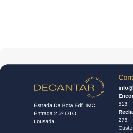
Cont
info@
Enco
518
Estrada Da Bota Edf. IMC
Recl
Entrada 2 5º DTO
276
Lousada
Custo