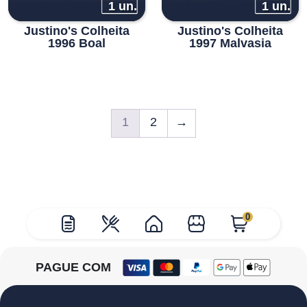
1 un.
1 un.
Justino's Colheita
Justino's Colheita
1996 Boal
1997 Malvasia
1
2
→
0
PAGUE COM