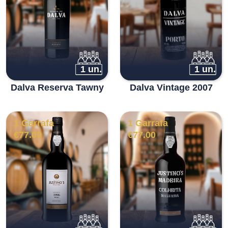
1 un.
1 un.
Dalva Reserva Tawny
Dalva Vintage 2007
1 Garrafa
1 Garrafa
€
77.00
€
77.00