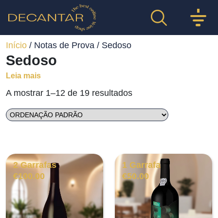
Início
/ Notas de Prova / Sedoso
Sedoso
Leia mais
A mostrar 1–12 de 19 resultados
2 Garrafas
1 Garrafa
€
100.00
€
50.00