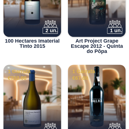
2 un.
1 un.
100 Hectares Imaterial
Art Project Grape
Tinto 2015
Escape 2012 - Quinta
do Pôpa
1 Garrafa
1 Garrafa
€
702.00
€
67.00