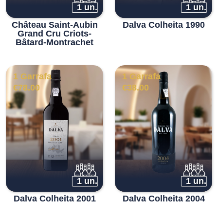
1 un.
1 un.
Château Saint-Aubin
Dalva Colheita 1990
Grand Cru Criots-
Bâtard-Montrachet
1 Garrafa
1 Garrafa
€
78.00
€
38.00
1 un.
1 un.
Dalva Colheita 2001
Dalva Colheita 2004