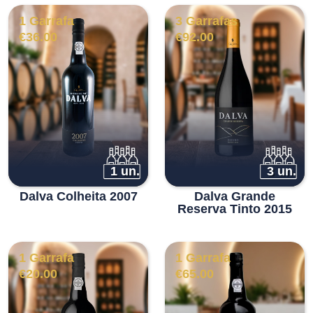
1 Garrafa
3 Garrafas
€
36.00
€
92.00
1 un.
3 un.
Dalva Colheita 2007
Dalva Grande
Reserva Tinto 2015
1 Garrafa
1 Garrafa
€
20.00
€
65.00