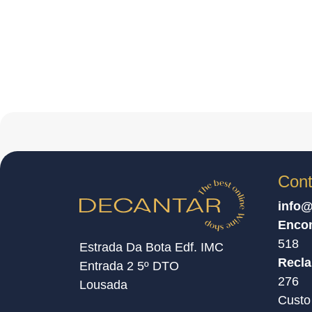
Cont
info@
Enco
518
Estrada Da Bota Edf. IMC
Recl
Entrada 2 5º DTO
276
Lousada
Custo