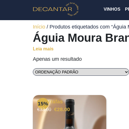
VINHOS
P
Início
/ Produtos etiquetados com “Águia
Águia Moura Bra
Leia mais
Apenas um resultado
6 Garrafas
15%
O
O
€
28.00
€
33.00
preço
preço
original
atual