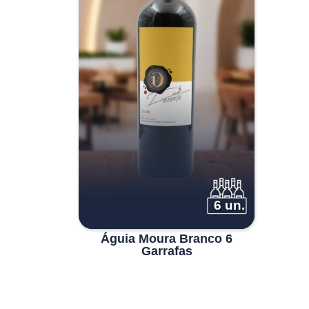
era:
é:
€33.00.
€28.00.
6 un.
Águia Moura Branco 6
Garrafas