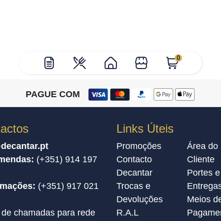
0
PAGUE COM
actos
Links Úteis
decantar.pt
Promoções
Área do
mendas:
(+351) 914 197
Contacto
Cliente
Decantar
Portes e
amações:
(+351) 917 021
Trocas e
Entrega
Devoluções
Meios d
 de chamadas para rede
R.A.L
Pagame