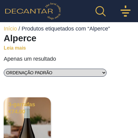
Início
/ Produtos etiquetados com “Alperce”
Alperce
Leia mais
Apenas um resultado
3-garrafas
€
74.00