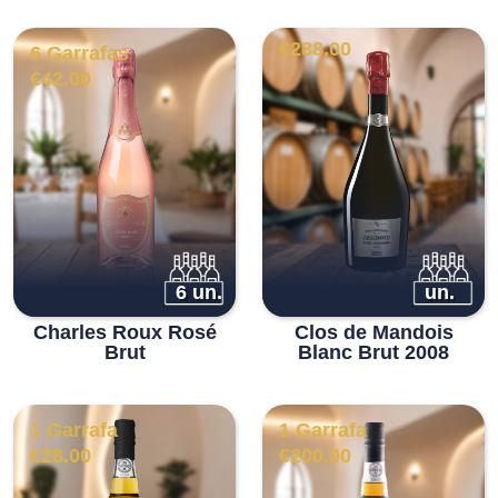
€
288.00
6 Garrafas
€
42.00
6 un.
un.
Charles Roux Rosé
Clos de Mandois
Brut
Blanc Brut 2008
1 Garrafa
1 Garrafa
€
28.00
€
200.00