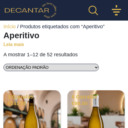
Início
/ Produtos etiquetados com “Aperitivo”
Aperitivo
Leia mais
A mostrar 1–12 de 52 resultados
3 Garrafas
6 Garrafas
€
141.00
€
99.00