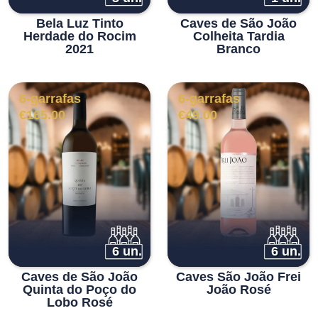
Bela Luz Tinto
Caves de São João
Herdade do Rocim
Colheita Tardia
2021
Branco
6-garrafas
6-garrafas
€
165.00
€
49.00
6 un.
6 un.
Caves de São João
Caves São João Frei
Quinta do Poço do
João Rosé
Lobo Rosé