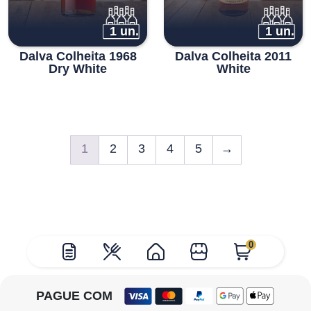
1 un.
1 un.
Dalva Colheita 1968
Dalva Colheita 2011
Dry White
White
1
2
3
4
5
→
0
PAGUE COM