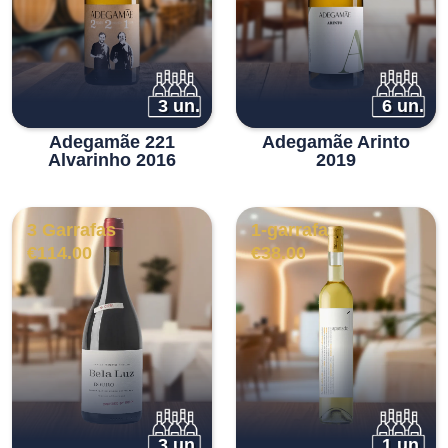
3 un.
6 un.
Adegamãe 221
Adegamãe Arinto
Alvarinho 2016
2019
3 Garrafas
1-garrafa
€
114.00
€
38.00
3 un.
1 un.