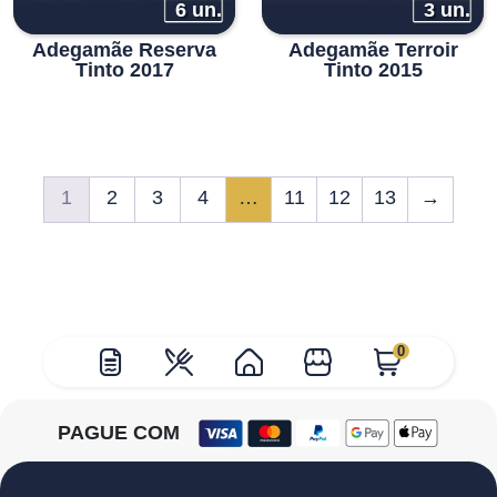
6 un.
3 un.
Adegamãe Reserva
Adegamãe Terroir
Tinto 2017
Tinto 2015
1
2
3
4
…
11
12
13
→
0
PAGUE COM