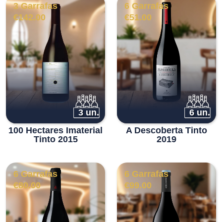
3 Garrafas
6 Garrafas
€
142.00
€
51.00
3 un.
6 un.
100 Hectares Imaterial
A Descoberta Tinto
Tinto 2015
2019
6 Garrafas
6 Garrafas
€
80.00
€
99.00