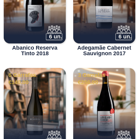
6 un.
6 un.
Abanico Reserva
Adegamãe Cabernet
Tinto 2018
Sauvignon 2017
6 Garrafas
3 Garrafas
€
140.00
€
256.00