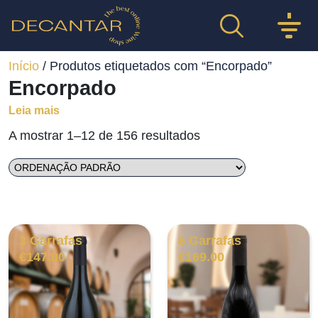
Início
/ Produtos etiquetados com “Encorpado”
Encorpado
Leia mais
A mostrar 1–12 de 156 resultados
3 Garrafas
6 Garrafas
€
147.00
€
169.00