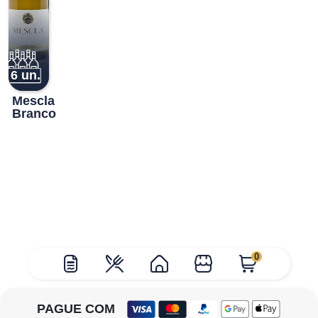
6 un.
Mescla
Branco
0
PAGUE COM