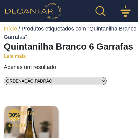
Início
/ Produtos etiquetados com “Quintanilha Branco
Garrafas”
Quintanilha Branco 6 Garrafas
Leia mais
Apenas um resultado
6 Garrafas
30%
O
O
€
33.00
preço
preço
€
23.00
original
atual
era:
é: