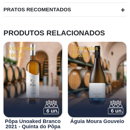
+
PRATOS RECOMENTADOS
PRODUTOS RELACIONADOS
6 Garrafas
6 Garrafas
€
66.00
€
65.00
6 un.
6 un.
Pôpa Unoaked Branco
Águia Moura Gouveio
2021 - Quinta do Pôpa