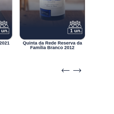
 un.
1 un.
2021
Quinta da Rede Reserva da
100 Hec
Família Branco 2012