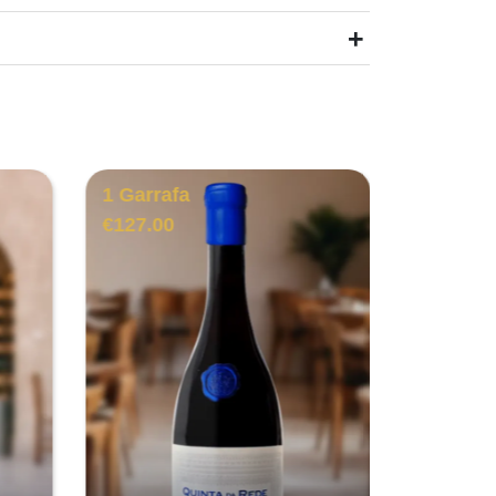
+
1 Garrafa
6 Garra
€
127.00
€
71.00