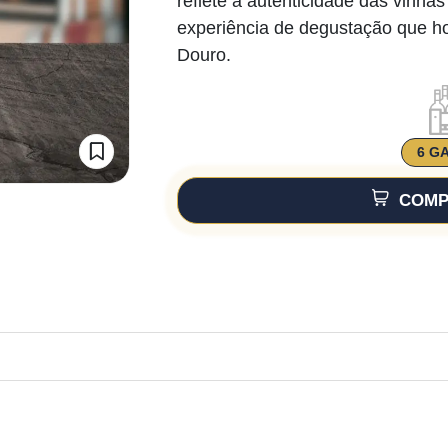
reflete a autenticidade das vinh
experiência de degustação que ho
Douro.
6 G
COMP