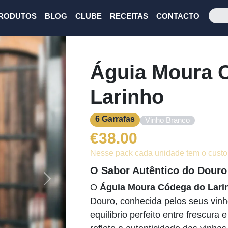
RODUTOS
BLOG
CLUBE
RECEITAS
CONTACTO
Águia Moura 
Larinho
6 Garrafas
Vinho Branco
€
38.00
Nesse pack cada unidade tem o custo
O Sabor Autêntico do Douro
Next
O
Águia Moura Códega do Lari
Douro, conhecida pelos seus vin
equilíbrio perfeito entre frescura