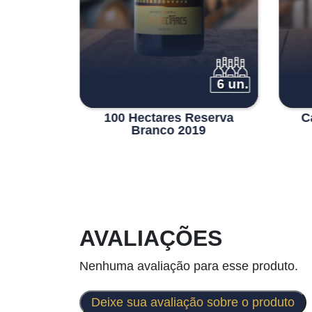
6 un.
6 un.
 Branco
100 Hectares Reserva
C
o Pôpa
Branco 2019
AVALIAÇÕES
Nenhuma avaliação para esse produto.
Deixe sua avaliação sobre o produto