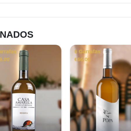
ONADOS
arrafas
6 Garrafas
9.00
€
66.00