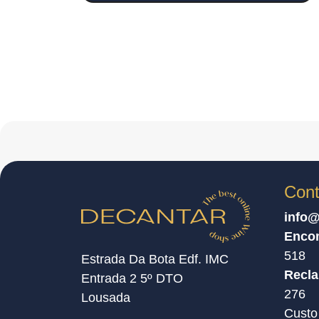
Cont
info@
Enco
518
Estrada Da Bota Edf. IMC
Recl
Entrada 2 5º DTO
276
Lousada
Custo