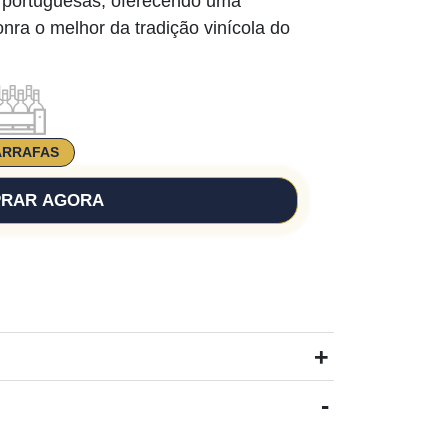
as portuguesas, oferecendo uma
nra o melhor da tradição vinícola do
ARRAFAS
RAR AGORA
+
-