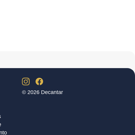
© 2026 Decantar
s
e
nto