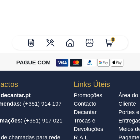
0
PAGUE COM
actos
Links Úteis
decantar.pt
Promoções
Área do
mendas:
(+351) 914 197
Contacto
Cliente
Decantar
Portes e
amações:
(+351) 917 021
Trocas e
Entrega
Devoluções
Meios d
 de chamadas para rede
R.A.L
Pagame