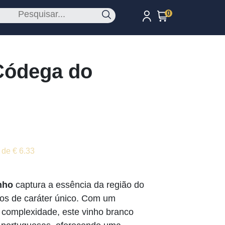
0
Códega do
 de € 6.33
nho
captura a essência da região do
hos de caráter único. Com um
 e complexidade, este vinho branco