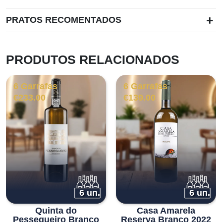
+
PRATOS RECOMENTADOS
PRODUTOS RELACIONADOS
6 Garrafas
6 Garrafas
€
233.00
€
139.00
6 un.
6 un.
Quinta do
Casa Amarela
Pessegueiro Branco
Reserva Branco 2022