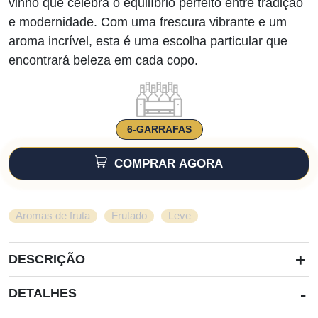
vinho que celebra o equilíbrio perfeito entre tradição
e modernidade. Com uma frescura vibrante e um
aroma incrível, esta é uma escolha particular que
encontrará beleza em cada copo.
6-GARRAFAS
COMPRAR AGORA
,
,
Aromas de fruta
Frutado
Leve
+
DESCRIÇÃO
-
DETALHES