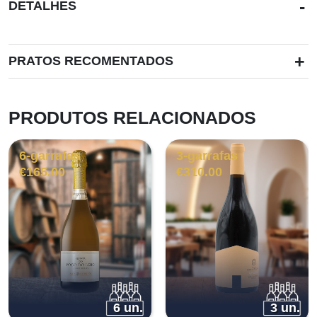
-
DETALHES
+
PRATOS RECOMENTADOS
PRODUTOS RELACIONADOS
6-garrafas
3-garrafas
€
165.00
€
310.00
6 un.
3 un.