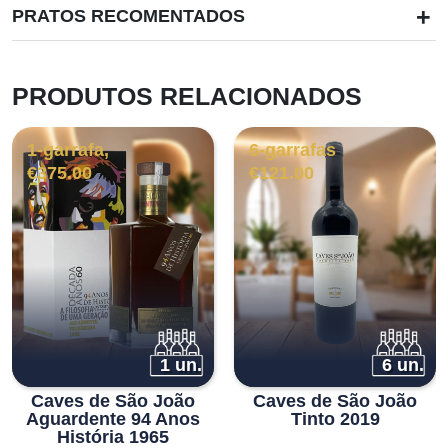
+
PRATOS RECOMENTADOS
PRODUTOS RELACIONADOS
1-garrafa,
6-garrafas
€
375.00
€
121.00
1 un.
6 un.
Caves de São João
Caves de São João
Aguardente 94 Anos
Tinto 2019
História 1965